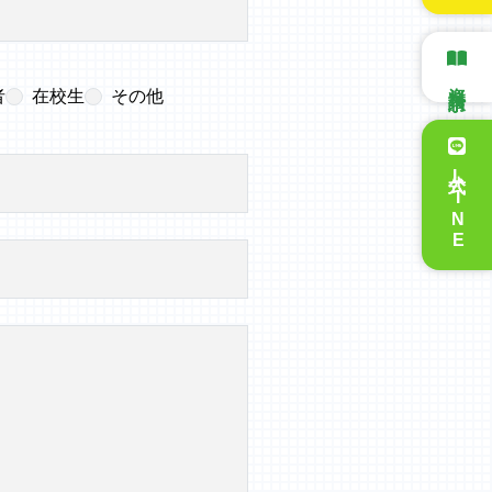
資料請求
者
在校生
その他
公式LINE