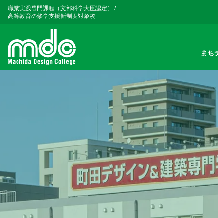
職業実践専門課程（文部科学大臣認定）
/
高等教育の修学支援新制度対象校
まち
メインナビゲーション
コンテンツへスキップ