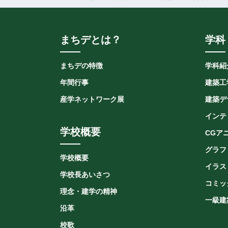
まちデとは？
学科
まちデの特徴
学科紹
年間行事
建築工
産学ネットワーク展
建築デ
インテ
学校概要
CGア
グラフ
学校概要
イラス
学校長あいさつ
コミッ
理念・建学の精神
一級建
沿革
校歌