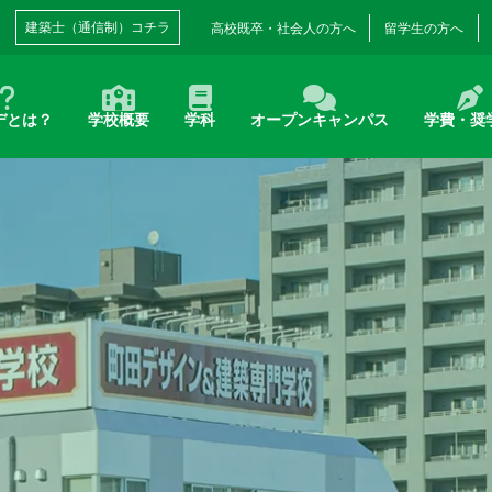
建築士（通信制）コチラ
高校既卒・
社会人の方へ
留学生の方へ
デとは？
学校概要
学科
オープンキャンパス
学費・奨