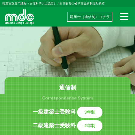
職業実践専門課程（文部科学大臣認定）
/
高等教育の修学支援新制度対象校
建築士（通信制）コチラ
メインナビゲーション
コンテンツへスキップ
通信制
Correspondence System
一級建築士受験科
3年制
二級建築士受験科
2年制