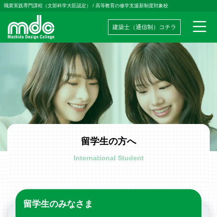
職業実践専門課程（文部科学大臣認定）
/
高等教育の修学支援新制度対象校
建築士（通信制）コチラ
メインナビゲーション
コンテンツへスキップ
留学生の方へ
International Student
留学生のみなさま