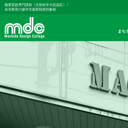
職業実践専門課程（文部科学大臣認定）
/
高等教育の修学支援新制度対象校
まち
メインナビゲーション
コンテンツへスキップ