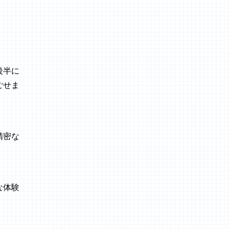
後半に
ごせま
精密な
な体験