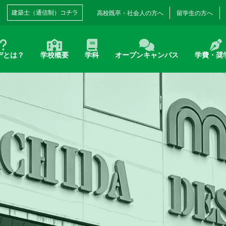
建築士（通信制）コチラ
高校既卒・
社会人の方へ
留学生の方へ
デとは？
学校概要
学科
オープンキャンパス
学費・奨