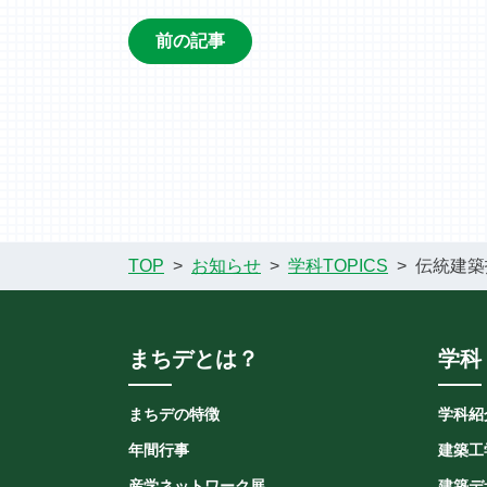
前の記事
TOP
お知らせ
学科TOPICS
伝統建築
まちデとは？
学科
まちデの特徴
学科紹
年間行事
建築工
産学ネットワーク展
建築デ