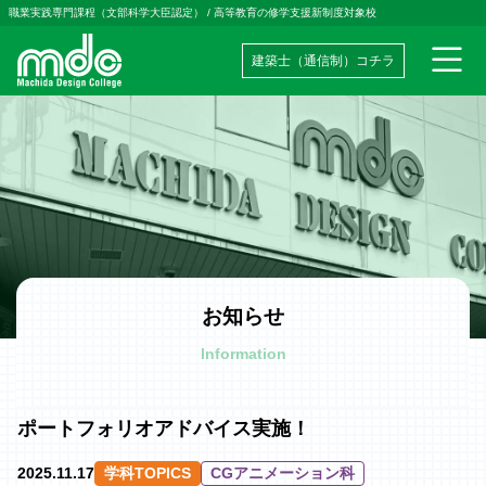
職業実践専門課程（文部科学大臣認定）
/
高等教育の修学支援新制度対象校
建築士（通信制）コチラ
メインナビゲーション
コンテンツへスキップ
お知らせ
Information
ポートフォリオアドバイス実施！
2025.11.17
学科TOPICS
CGアニメーション科