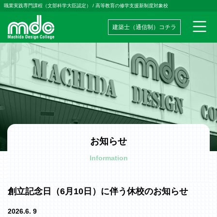
職業実践専門課程（文部科学大臣認定）
/
高等教育の修学支援新制度対象校
建築士（通信制）コチラ
メインナビゲーション
コンテンツへスキップ
お知らせ
Information
創立記念日（6月10日）に伴う休校のお知らせ
2026.6. 9