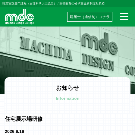
職業実践専門課程（文部科学大臣認定）
/
高等教育の修学支援新制度対象校
建築士（通信制）コチラ
メインナビゲーション
コンテンツへスキップ
お知らせ
Information
住宅展示場研修
2026.6.16