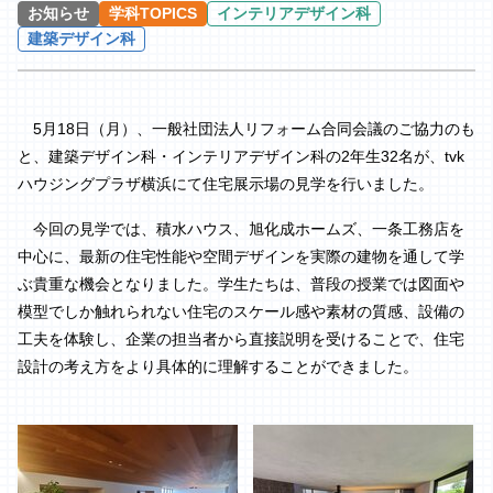
お知らせ
学科TOPICS
インテリアデザイン科
建築デザイン科
5
月
18
日（月）、一般社団法人リフォーム合同会議のご協力のも
と、建築デザイン科・インテリアデザイン科の
2
年生
32
名が、
tvk
ハウジングプラザ横浜にて住宅展示場の見学を行いました。
今回の見学では、積水ハウス、旭化成ホームズ、一条工務店を
中心に、最新の住宅性能や空間デザインを実際の建物を通して学
ぶ貴重な機会となりました。学生たちは、普段の授業では図面や
模型でしか触れられない住宅のスケール感や素材の質感、設備の
工夫を体験し、企業の担当者から直接説明を受けることで、住宅
設計の考え方をより具体的に理解することができました。